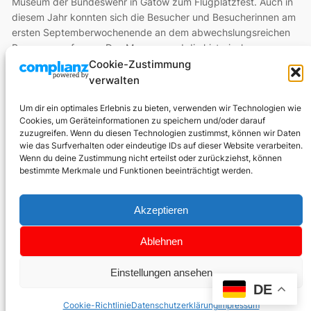
Museum der Bundeswehr in Gatow zum Flugplatzfest. Auch in
diesem Jahr konnten sich die Besucher und Besucherinnen am
ersten Septemberwochenende an dem abwechslungsreichen
Programm erfreuen. Das Museum und die historischen
Flugzeuge waren für neugierige Blicke geöffnet. Darüber
Cookie-Zustimmung
hinaus nutzten viele Vereine, Institutionen und Organisationen
verwalten
aus dem Berliner…
Um dir ein optimales Erlebnis zu bieten, verwenden wir Technologien wie
Cookies, um Geräteinformationen zu speichern und/oder darauf
zuzugreifen. Wenn du diesen Technologien zustimmst, können wir Daten
wie das Surfverhalten oder eindeutige IDs auf dieser Website verarbeiten.
Wenn du deine Zustimmung nicht erteilst oder zurückziehst, können
bestimmte Merkmale und Funktionen beeinträchtigt werden.
Akzeptieren
Ablehnen
Über uns
Datenschutz
Social
Förderverein
Datenschutz
Einstellungen ansehen
Link zu Facebook
Link zu Instagram
Link zu Youtube
Link zu Google
Entstehung
Impressum
DE
Kontakt
Cookie-Richtlinie
Datenschutzerklärung
Impressum