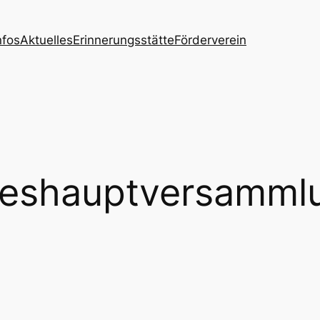
nfos
Aktuelles
Erinnerungsstätte
Förderverein
reshauptversamml