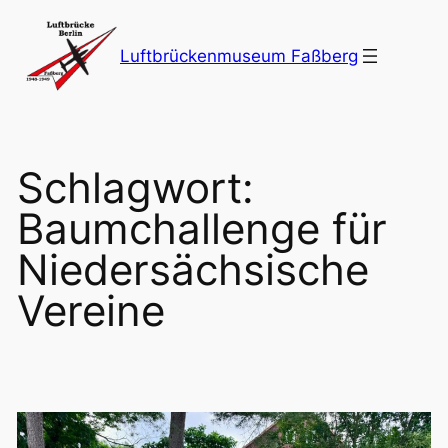
Zum
Inhalt
Luftbrückenmuseum Faßberg
springen
Schlagwort:
Baumchallenge für
Niedersächsische
Vereine