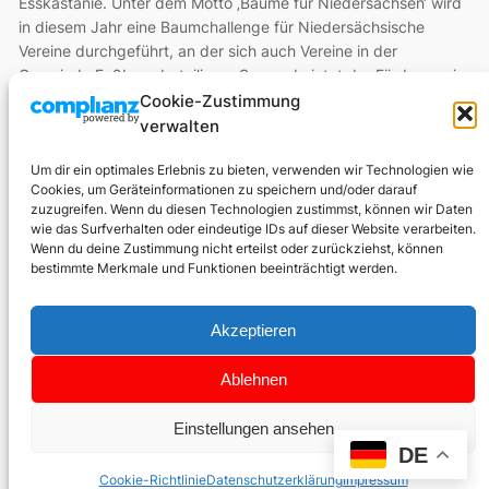
Esskastanie. Unter dem Motto ‚Bäume für Niedersachsen‘ wird
in diesem Jahr eine Baumchallenge für Niedersächsische
Vereine durchgeführt, an der sich auch Vereine in der
Gemeinde Faßberg beteiligen. So wurde jetzt der Förderverein
für die Erinnerungsstätte Luftbrücke Berlin e.V. durch den
Cookie-Zustimmung
Förderverein Faßberg nominiert, innerhalb einer Woche nach
verwalten
Ausrufen der…
Um dir ein optimales Erlebnis zu bieten, verwenden wir Technologien wie
Cookies, um Geräteinformationen zu speichern und/oder darauf
zuzugreifen. Wenn du diesen Technologien zustimmst, können wir Daten
wie das Surfverhalten oder eindeutige IDs auf dieser Website verarbeiten.
Wenn du deine Zustimmung nicht erteilst oder zurückziehst, können
bestimmte Merkmale und Funktionen beeinträchtigt werden.
Akzeptieren
Ablehnen
Über uns
Datenschutz
Social
Förderverein
Datenschutz
Einstellungen ansehen
Link zu Facebook
Link zu Instagram
Link zu Youtube
Link zu Google
Entstehung
Impressum
DE
Kontakt
Cookie-Richtlinie
Datenschutzerklärung
Impressum