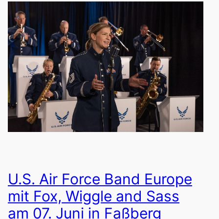
U.S. Air Force Band Europe
mit Fox, Wiggle and Sass
am 07. Juni in Faßberg