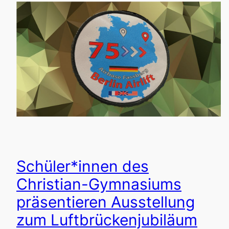
Schüler*innen des
Christian-Gymnasiums
präsentieren Ausstellung
zum Luftbrückenjubiläum